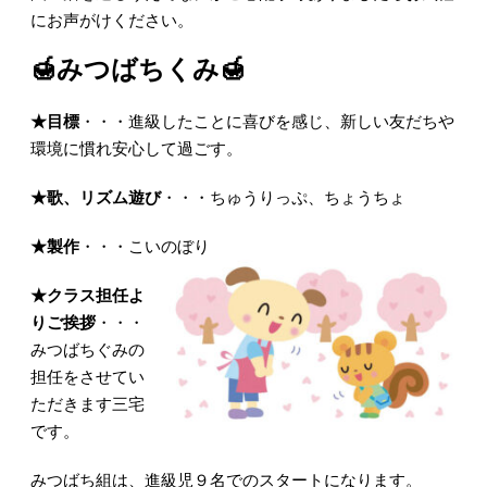
にお声がけください。
🍯みつばちくみ🍯
★目標
・・・進級したことに喜びを感じ、新しい友だちや
環境に慣れ安心して過ごす。
★歌、リズム遊び
・・・ちゅうりっぷ、ちょうちょ
★製作
・・・こいのぼり
★クラス担任よ
りご挨拶
・・・
みつばちぐみの
担任をさせてい
ただきます三宅
です。
みつばち組は、進級児９名でのスタートになります。