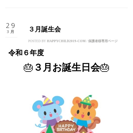
29
３月誕生会
3月
POSTED BY
HAPPYCHILD2019-COM
/
保護者様専用ページ
令和６年度
🎂
🎂
３月お誕生日会