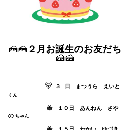
🍰🍰
２
月お誕生のお友だち
🍰🍰
🐻
３
日 まつうら えいと
くん
🐝 １０
日 あんねん さや
の
ちゃん
🐝 １５日 わかい ゆづき