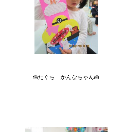
🍰たぐち かんなちゃん🍰