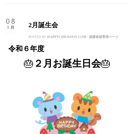
08
2月誕生会
3月
POSTED BY
HAPPYCHILD2019-COM
/
保護者様専用ページ
令和６年度
🎂
🎂
２月お誕生日会