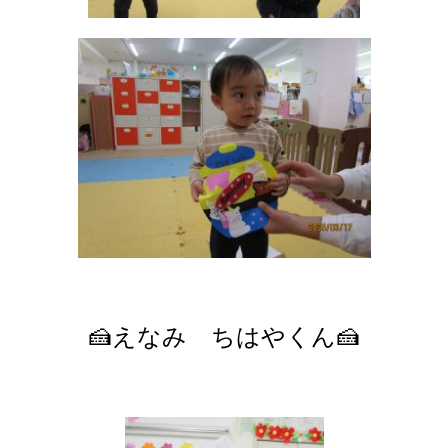
🍰えなみ ちはやくん🍰