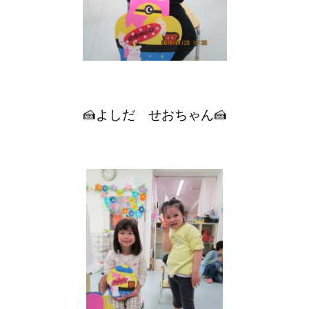
🍰よしだ せおちゃん🍰