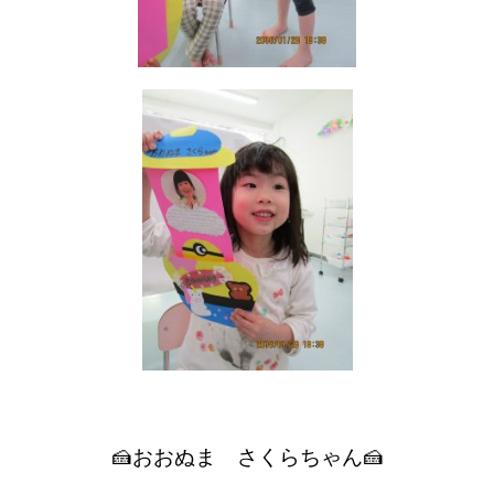
🍰おおぬま さくらちゃん🍰