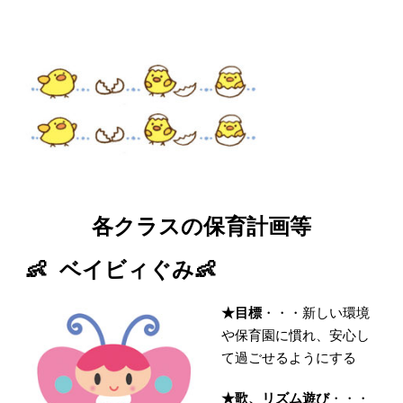
各クラスの保育計画等
👶 ベイビィぐみ👶
★目標
・・・新しい環境
や保育園に慣れ、安心し
て過ごせるようにする
★歌、リズム遊び
・・・