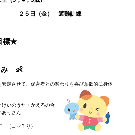
金） 避難訓練
目標★
み 👶
を安定させて、保育者との関わりを喜び意欲的に身体
とけいのうた・かえるの合
いありさん
デー（コマ作り）