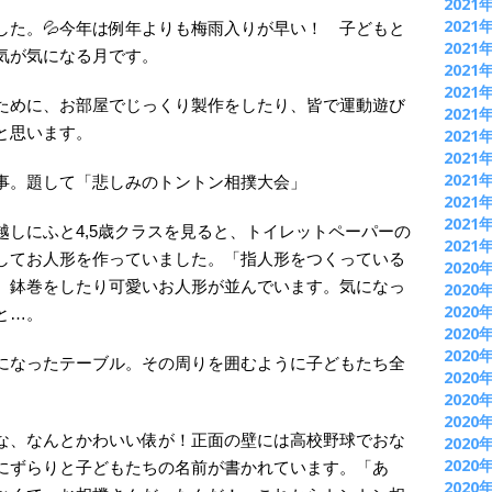
2021
2021
した。💦今年は例年よりも梅雨入りが早い！ 子どもと
2021
気が気になる月です。
2021
2021
ために、お部屋でじっくり製作をしたり、皆で運動遊び
2021
と思います。
2021
2021
2021
事。題して「悲しみのトントン相撲大会」
2021
2021
越しにふと4,5歳クラスを見ると、トイレットペーパーの
2021
してお人形を作っていました。「指人形をつくっている
2020
、鉢巻をしたり可愛いお人形が並んでいます。気になっ
2020
2020
と…。
2020
2020
になったテーブ
ル。その周りを囲むように子どもたち全
2020
2020
2020
な、なんとかわいい俵が！正面の壁には高校野球でおな
2020
2020
にずらりと子どもたちの名前が書かれています。「あ
2020