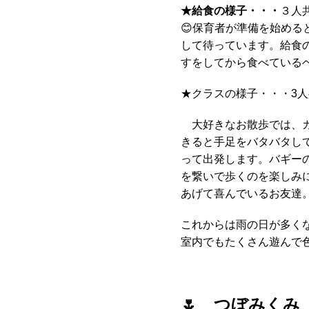
★
給食の様子・・・
３人
😊保育者が準備を始め
して待っています。給食
すをしてから食べているベ
★クラスの様子・・・3
大好きなお散歩では、カ
きると手足をバタバタし
って出発します。バギー
を繋いで歩くのを楽しみ
あげて喜んでいるお友達
これからは雨の日が多く
室内でもたくさん遊んで
🌷
つぼみく