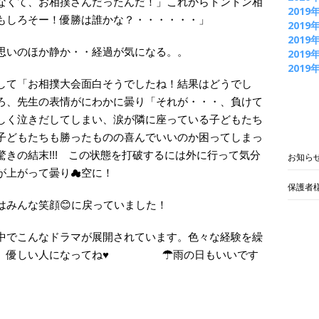
なくて、お相撲さんだったんだ！」これからトントン相
2019
もしろそー！優勝は誰かな？・・・・・・」
2019
2019
思いのほか静か・・経過が気になる。。
2019
2019
して「お相撲大会面白そうでしたね！結果はどうでし
ろ、先生の表情がにわかに曇り「それが・・・、負けて
しく泣きだしてしまい、涙が隣に座っている子どもたち
子どもたちも勝ったものの喜んでいいのか困ってしまっ
きの結末!!! この状態を打破するには外に行って気分
お知ら
が上がって曇り☁空に！
保護者
はみんな笑顔😊に戻っていました！
でこんなドラマが展開されています。色々な経験を繰
く、優しい人になってね♥ ☂雨の日もいいです