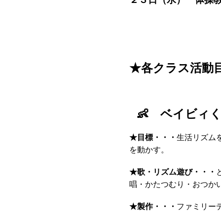
２５日（
★各クラス活動
👶 ベイビィく
★
目標・・・
生活リズム
を動かす。
★
歌・リズム遊び・・・
唱・かたつむり・おつか
★
製作・・・
ファミリー