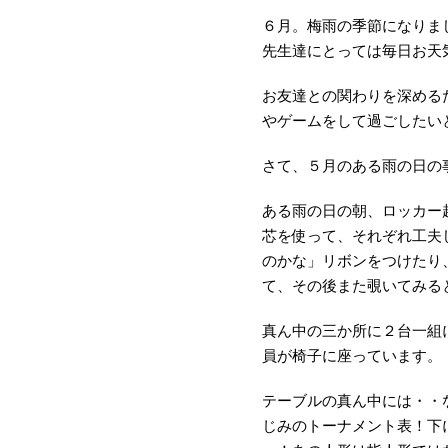
６月。梅雨の季節になりま
先生達にとっては
毎日お天
お友達との関わりを深める
やゲームをして過ごしたい
さて、５月のある雨の日の
ある雨の日の朝、ロッカー
芯を使って、それぞれ工夫
のかな」リボンをつけたり
て、その後また覗いてみる
真ん中の三か所に２台一組
員が椅子に座っています。
テーブルの真ん中には・・
じみのトーナメント表！下