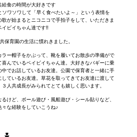
共給食の時間が大好きです
るとソワソワして「早く食べたいよ～」という表情を
の歌が始まるとニコニコで手拍子をして、いただきま
イビイちゃん達です!!
人共保育園の生活に慣れきました。
ラー帽子をかぶって、靴を履いてお散歩の準備がで
て喜んでいるベイビイちゃん達。大好きなバギーに乗
の中でお話しているお友達。公園で保育者と一緒に手
にしているお友達。草花を取ってきてお友達に渡して
。３人共成長がみられてとても嬉しく思います。
なるけど、ボール遊び・風船遊び・シール貼りなど、
色々な経験をしていこうね♪
み
🌷