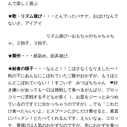
んで楽しく遊ぶ
★
歌・リズム遊び・・・
とんでったバナナ。おばけなんて
ないさ。アイアイ
リズム遊び―おもちゃのちゃちゃち
ゃ。２拍子、３拍子。
★
製作・・・
紙染め。絵具遊び。
★
給食の様子・・・
なんと！！こぼさなくなりましたー！
机の下にあんなにこぼれていたご飯やおかずが、もうほと
んどこぼれていない！！すごいぞ みつばちちゃん ❤好
き嫌いがあっても一口は挑戦して食べるがんばり。ブロッ
コリーに苦戦する子どもが多く（、お皿をジーっとみつめ
ているのですぐに分かっちゃうのですが）…でも「これだ
け食べたらいいよ」とスプーンに少しだけ乗せると、素直
にパックン！とたべてくれるんです。えらいなぁ。コロッ
ケ、唐揚げは人気のおかずなのですが、先におかずを食べ