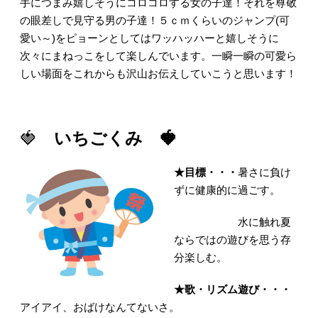
手につまみ嬉しそうにコロコロする女の子達！それを尊敬
の眼差しで見守る男の子達！５ｃｍくらいのジャンプ(可
愛い～)
をピョーンとしてはワッハッハーと嬉しそうに
次々にまねっこをして楽しんでいます。一瞬一瞬の可愛ら
す！
しい場面をこれからも沢山お伝えしていこうと思いま
🍓
いちごくみ 🍓
★
目標・・・
暑さに負け
ずに健康的に過ごす。
水に触れ夏
ならではの遊びを思う存
分楽しむ。
★
歌・リズム遊び・・・
アイアイ、おばけなんてないさ。