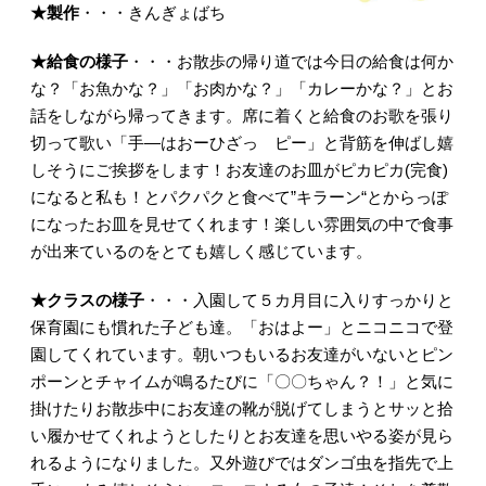
★製作
・・・きんぎょばち
★給食の様子
・・・お散歩の帰り道では今日の給食は何か
な？「お魚かな？」「お肉かな？」「カレーかな？」とお
話をしながら帰ってきます。席に着くと給食のお歌を張り
切って歌い「手―はおーひざっ ピー」と背筋を伸ばし嬉
しそうにご挨拶をします！お友達のお皿がピカピカ(完食)
になると私も！とパクパクと食べて”キラーン“とからっぽ
になったお皿を見せてくれます！楽しい雰囲気の中で食事
が出来ているのをとても嬉しく感じています。
★クラスの様子
・・・入園して５カ月目に入りすっかりと
保育園にも慣れた子ども達。「おはよー」とニコニコで登
園してくれています。朝いつもいるお友達がいないとピン
ポーンとチャイムが鳴るたびに「〇〇ちゃん？！」と気に
掛けたりお散歩中にお友達の靴が脱げてしまうとサッと拾
い履かせてくれようとしたりとお友達を思いやる姿が見ら
れるようになりました。又外遊びではダンゴ虫を指先で上