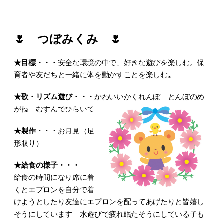
🌷
つぼみくみ
🌷
★
目標・・・
安全な環境の中で、好きな遊びを楽しむ。保
育者や友だちと一緒に体を動かすことを楽しむ
。
★
歌・リズム遊び・・・
かわいいかくれんぼ とんぼのめ
がね むすんでひらいて
★
製作・・・
お月見（足
形取り）
★
給食の様子
・・・
給食の時間になり席に着
くとエプロンを自分で着
けようとしたり友達にエプロンを配ってあげたりと皆嬉し
そうにしています 水遊びで疲れ眠たそうにしている子も