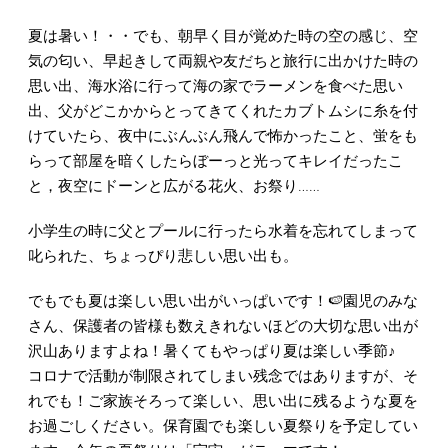
夏は暑い！・・でも、朝早く目が覚めた時の空の感じ、空
気の匂い、早起きして両親や友だちと旅行に出かけた時の
思い出、海水浴に行って海の家でラーメンを食べた思い
出、父がどこかからとってきてくれたカブトムシに糸を付
けていたら、夜中にぶんぶん飛んで怖かったこと、蛍をも
らって部屋を暗くしたらぼーっと光ってキレイだったこ
と，夜空にドーンと広がる花火、お祭り……
小学生の時に父とプールに行ったら水着を忘れてしまって
叱られた、ちょっぴり悲しい思い出も。
でもでも夏は楽しい思い出がいっぱいです！🍉園児のみな
さん、保護者の皆様も数えきれないほどの大切な思い出が
沢山ありますよね！暑くてもやっぱり夏は楽しい季節♪
コロナで活動が制限されてしまい残念ではありますが、そ
れでも！ご家族そろって楽しい、思い出に残るような夏を
お過ごしください。保育園でも楽しい夏祭りを予定してい