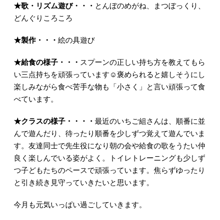
★
歌・リズム遊び・・・
とんぼのめがね、まつぼっくり、
どんぐりころころ
★
製作・・・
絵の具遊び
★
給食の様子・・・
スプーンの正しい持ち方を教えてもら
い三点持ちを頑張っています☺褒められると嬉しそうにし
楽しみながら食べ苦手な物も「小さく」と言い頑張って食
べています。
★クラスの様子・・・・
最近のいちご組さんは、順番に並
んで遊んだり、待ったり順番を少しずつ覚えて遊んでいま
す。友達同士で先生役になり朝の会や給食の歌をうたい仲
良く楽しんでいる姿がよく。トイレトレーニングも少しず
つ子どもたちのペースで頑張っています。焦らずゆったり
と引き続き見守っていきたいと思います。
今月も元気いっぱい過ごしていきます。