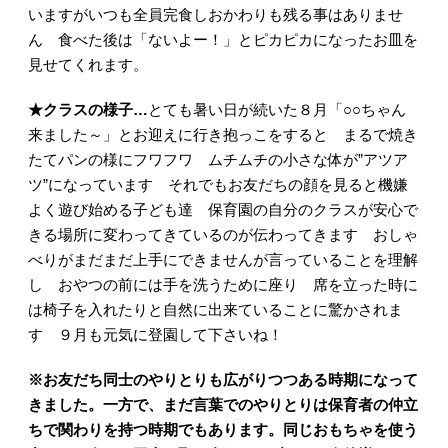
いますがいつも全員完食しおかわりも残る事はありませ
ん 食べた後は「ないよー！」とピカピカになったお皿を
見せてくれます。
★クラスの様子…
とても暑い日が続いた８月「○○ちゃん
来ました～」とお迎えに行き抱っこをすると まるで焼き
たてパンの様にフワフワ ムチムチの小さな体が”アツア
ツ”になっています それでもお友だちの顔を見ると機嫌
よく遊び始める子ども達 保育園の自分のクラスが安心で
きる場所に変わってきているのが伝わってきます おしゃ
べりがまだまだ上手にできませんが言っていることを理解
し おやつの前には手を洗うために座り 席を立った時に
は椅子を入れたりと自然に出来ていることに驚かされま
す ９月も元気に登園して下さいね！
※お友だち同士のやりとりも広がりつつある時期になって
きました。一方で、まだ言葉でのやりとりは保育者の仲立
ちで関わりを持つ時期でもあります。同じおもちゃを使う