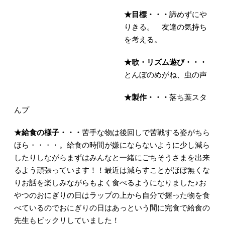
★
目標・・・
諦めずにや
りきる。 友達の気持ち
を考える。
★
歌・リズム遊び・・・
とんぼのめがね、虫の声
★
製作・・・
落ち葉スタ
んプ
★
給食の様子・・・
苦手な物は後回しで苦戦する姿がちら
ほら・・・・。給食の時間が嫌にならないように少し減ら
したりしながらまずはみんなと一緒にごちそうさまを出来
るよう頑張っています！！最近は減らすことがほぼ無くな
りお話を楽しみながらもよく食べるようになりました♪お
やつのおにぎりの日はラップの上から自分で握った物を食
べているのでおにぎりの日はあっという間に完食で給食の
先生もビックリしていました！