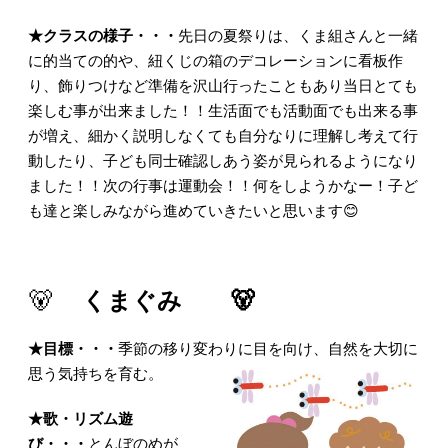
★クラスの様子・・・
先日の夏祭りは、くま組さんと一緒
に的当ての的や、紐くじの箱のデコレーションに看板作
り、飾りつけなど準備を沢山行ったこともあり当日とても
楽しむ事が出来ました！！生活面でも活動面でも出来る事
が増え、細かく説明しなくても自分なりに理解し考えて行
動したり、子ども同士確認しあう姿が見られるようになり
ました！！次の行事は運動会！！何をしようかなー！子ど
も達と楽しみながら進めていきたいと思います😊
🐻
くまぐみ 🐻
★
目標・・・
季節の移り変わりに目を向け、自然を大切に
思う気持ちを育む。
★
歌・リズム遊
び・・・
とんぼのめが