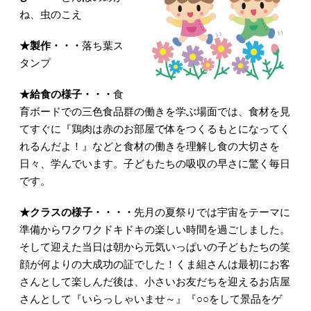
ね、虫のこえ
★
製作・・・
落ち葉ス
タンプ
★
給食の様子・・・
食
育ボードでの三色食品群の働きを学ぶ場面では、食材を見
てすぐに『鶏肉は赤のお部屋で体をつくるもとになってく
れるんだよ！』などと食材の働きを理解し食の大切さを
日々、学んでいます。子どもたちの吸収の早さに驚く毎日
です。
★クラスの様子・・・・
先月の夏祭りでは宇宙をテーマに
準備からワクワクドキドキの楽しい時間を過ごしました。
そして迎えた当日は朝から元気いっぱいの子どもたちの笑
顔が何よりの大成功の証でした！くま組さんは最初にお客
さんとして楽しんだ後は、小さいお友だちを迎えるお店屋
さんとして『いらっしゃいませ～』『○○をして景品をゲ