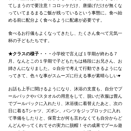
てしまうので要注意！コロッケだけ、唐揚げだけが無くな
っていてまるまるご飯が残っているという事態に。食べ始
める前に配分よく食べるように配慮が必要です。
食べるお行儀もよくなってきたし、たくさん食べて元気一
杯の子どもたちです。
★クラスの様子・・・
小学校で言えば１学期が終わる７
月。なんとこの１学期で子どもたちは格段にお兄さん、お
姉さんになりました。☺自分で考えて行動できるようにな
ってきて、色々な事がスムーズに行える事が素晴らしい♥
お話も上手に聞けるようになり、沐浴の支度も、自分でプ
ールバックやバスタオルの用意をして、脱いだ衣服は畳ん
でプールバックに入れたり、沐浴後に着替えたあと、次の
日に着るTシャツ、ズボン、パンツをジップロックに入れ
て準備をしたりと、保育士が何も言わなくても自分からど
んどんやってくれてその実力に脱帽！その成果でプール遊