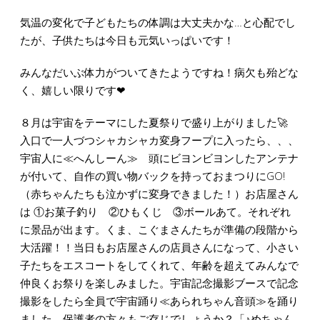
気温の変化で子どもたちの体調は大丈夫かな…と心配でし
たが、子供たちは今日も元気いっぱいです！
みんなだいぶ体力がついてきたようですね！病欠も殆どな
く、嬉しい限りです❤
８月は宇宙をテーマにした夏祭りで盛り上がりました🚀
入口で一人づつシャカシャカ変身フープに入ったら、、、
宇宙人に≪へんしーん≫ 頭にビヨンビヨンしたアンテナ
が付いて、自作の買い物バックを持っておまつりにGO!
（赤ちゃんたちも泣かずに変身できました！）お店屋さん
は ①お菓子釣り ②ひもくじ ③ボールあて。それぞれ
に景品が出ます。くま、こぐまさんたちが準備の段階から
大活躍！！当日もお店屋さんの店員さんになって、小さい
子たちをエスコートをしてくれて、年齢を超えてみんなで
仲良くお祭りを楽しみました。宇宙記念撮影ブースで記念
撮影をしたら全員で宇宙踊り≪あられちゃん音頭≫を踊り
ました。保護者の方々もご存じでしょうか？「♪めちゃん