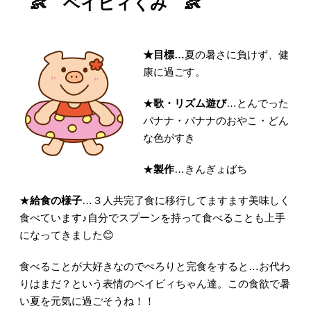
👶 ベイビィくみ 👶
★目標…
夏の暑さに負けず、健
康に過ごす。
★
歌・リズム遊び
…とんでった
バナナ・バナナのおやこ・どん
な色がすき
★
製作
…きんぎょばち
★
給食の様子
…３人共完了食に移行してますます美味しく
食べています♪自分でスプーンを持って食べることも上手
になってきました😊
食べることが大好きなのでぺろりと完食をすると…お代わ
りはまだ？という表情のベイビィちゃん達。この食欲で暑
い夏を元気に過ごそうね！！