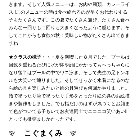
きます。そして人気メニューは、お肉や麺類、カレーライ
ス
!!このメニューの時は食べ終わるのが早くお代わりする
子もたくさんです。この夏でたくさん遊び、たくさん食べ
みんな一回りも二回りも大きくなったように感じます。そ
してこれからも食欲の秋！美味しい物がたくさん出てきま
すね
★クラスの様子・・・
夏を満喫した８月でした。プールは
回数を重ねるたびに水が体や顔にかかってもへっちゃらに
なり後半はプールの中でワニ泳ぎ、そして先生の足トンネ
ルも大笑いで通りました。そしてせっかく水着になるのな
ら絵の具も楽しみたいと絵の具遊びも何回かやりました。
指で塗ったり筆で塗ったり手形をとったり絵の具のお絵描
きや製作をしました。でも指だけのはずが気づくとお顔ま
で色がついてる子もいてお友達同士でニコニコ笑いあい!!
とっても微笑ましかたったです
。
こぐまくみ
🐻
🐻