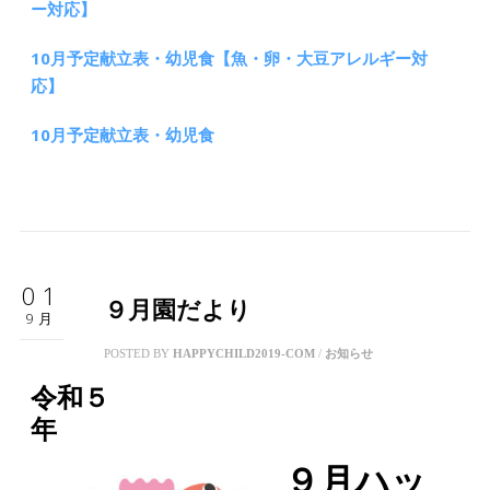
ー対応】
10月予定献立表・幼児食【魚・卵・大豆アレルギー対
応】
10月予定献立表・幼児食
01
９月園だより
9月
POSTED BY
HAPPYCHILD2019-COM
/
お知らせ
令和５
年
９
月ハッ