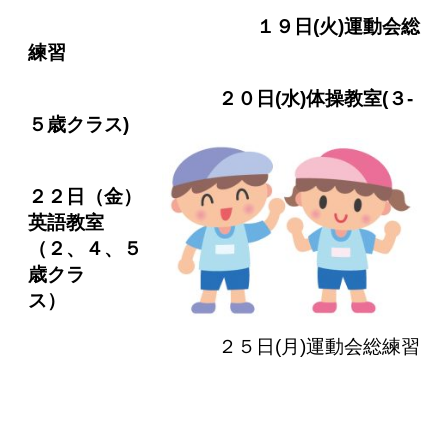
１９日(火)運動会総
練習
２０日(水)体操教室(３‐
５歳クラス)
２２日（金）
英語教室
（２、４、５
歳クラ
ス）
２５日(月)運動会総練習