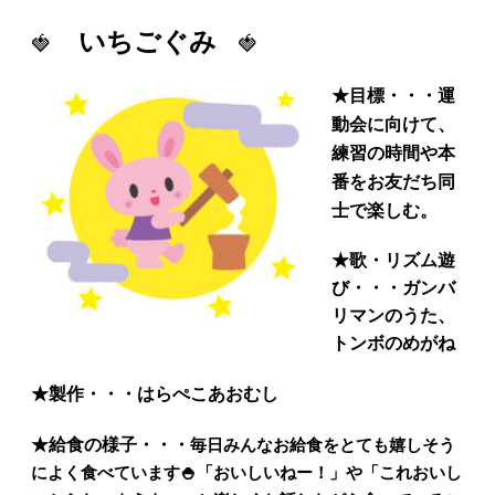
いちごぐみ
🍓
🍓
★
目標・・・運
動会に向けて、
練習の時間や本
番をお友だち同
士で楽しむ。
★
歌・リズム遊
び・・・ガンバ
リマンのうた、
トンボのめがね
★
製作・・・はらぺこあおむし
★給食の様子・・・
毎日みんなお給食をとても嬉しそう
によく食べています
🍚
「おいしいねー！」や「これおいし