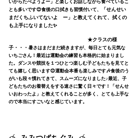
いからたべようよー」と楽しく
お話しながら食べているこ
とも多いです
😊
食後の口拭きも習慣付いて、
「せんせい
まだくちふいてないよ ー」と教えてくれて、拭くの
も上手になりました✨
★クラスの様
子・・・
暑さはまだまだ続きますが、毎日とても元気な
いちごさん！
最近は運動会の練習も本格的に始まりまし
た。ダンスや競技を１つひとつ楽しむ子どもたちを見てと
ても嬉しく思います
😊運動会本番も楽しみです
🎶食後のう
がいも段々慣れてきて、スムーズになりました♪最近、子
どもたちのお着替えをする速さに驚く日々です！「せんせ
いおわったよ」と教えてくれることが多く、とても上手な
ので本当にすごいなと感じています。
🍯
みみつばちぐみ
🍯