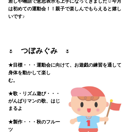
差しや喃語で意思表示も上手になってきました☺今月
は初めての運動会！！親子で楽しんでもらえると嬉し
いです♪
つぼみぐみ
🌷
🌷
★
目標・・・運動会に向けて、お遊戯の練習を通して
身体を動かして楽し
む。
★
歌・リズム遊び・・・
がんばりマンの歌、はじ
まるよ
★
製作・・・秋のフルー
ツ