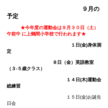
９
月の
予定
★今年度の運動会は９月３０日（土）
午前中 に上鶴間小学校で行われます★
１
日(金)身体測
定
８
日（金）英語教室
（３-５歳クラス）
１４日(木)運動会
総練習
１５日(金)お誕生
日会