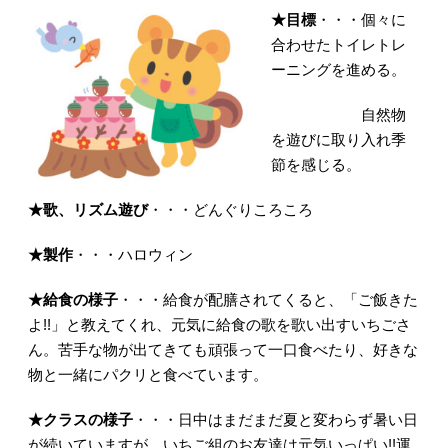
★目標
・・・個々に
合わせたトイレトレ
ーニングを進める。
自然物
を遊びに取り入れ季
節を感じる。
★歌、リズム遊び
・・・どんぐりころころ
★製作
・・・ハロウィン
★給食の様子
・・・給食が配膳されてくると、「ご飯きた
よ!!」と教えてくれ、元気に給食の歌を歌い出すいちごさ
ん。苦手な物が出てきても頑張って一口食べたり、好きな
物と一緒にパクリと食べています。
★クラスの様子
・・・日中はまだまだ夏と変わらず暑い日
が続いていますが、いちご組のお友達は元気いっぱい!!運