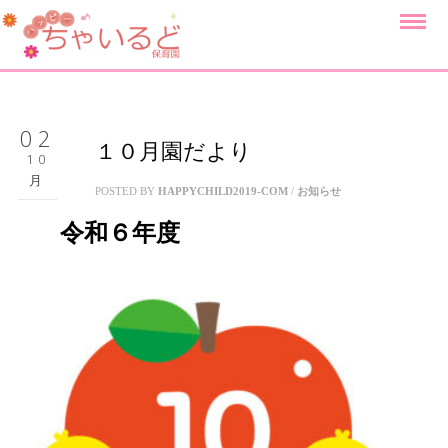
02
１０月園だより
10
月
POSTED BY
HAPPYCHILD2019-COM
/
お知らせ
令和６年度