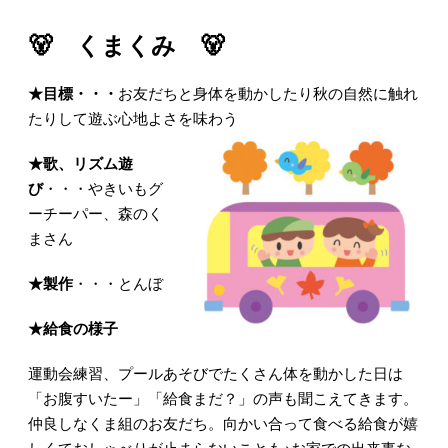
🐻 くまくみ 🐻
★目標・・・
お友だちと身体を動かしたり秋の自然に触れ
たりして遊ぶ心地よさを味わう
★歌、リズム遊
び
・・・
やきいもグ
ーチーパー、
森のく
まさん
★製作
・・・
とんぼ
★給食の様子
運動会練習、プールあそびでたくさん体を動かした日は
「お腹すいたー」「給食まだ？」の声も聞こえてきます。
仲良しなくま組のお友だち。向かい合って食べる給食が嬉