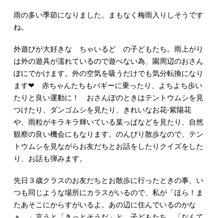
雨の多い季節になりました。まもなく梅雨入りしそうです
ね。
外遊びが大好きな ちゃいるど の子どもたち。雨上がり
は外の遊具が濡れているので遊べない為、園周辺のおさん
ぽにでかけます。外の空気を吸うだけでも気分転換になり
ます❤ 赤ちゃんたちもバギーに乗ったり、よちよち歩い
たりと良い運動に！ おさんぽのときはテントウムシを見
つけたり、ダンゴムシを見たり、きれいなお花‐紫陽花
や、雨粒がキラキラ輝いている葉っぱなどを見たり、自然
観察の良い機会にもなります。のんびり散歩なので、テン
トウムシを見ながらお友だちとお話をしたりクイズをした
り、お話も弾みます。
先日３歳クラスのお友だちとお散歩に行ったときの事、い
つも同じような場所にカラスがいるので、私が「ほら！ま
たあそこにからすがいるよ。あの辺に住んでいるのかな
ぁ。」言うと「きっとそうだ」と、子どもたち。「なんて