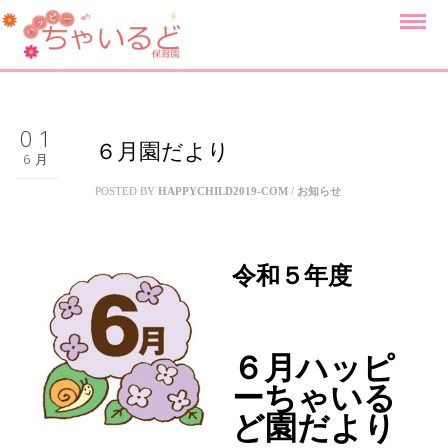
01
６月園だより
6月
POSTED BY
HAPPYCHILD2019-COM
/
お知らせ
令和５年度
６月ハッピ
ーちゃいる
ど園だより