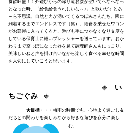
食欲旺盛！！外遊びからの帰り道お腹が空いてへなへなっ
となった時、『給食給食うれしいな～♪』と歌いだすとあ
～ら不思議、自然と力が湧いてくるつぼみさんたち。園に
到着するまでエンドレスです（笑）。給食を乗せたワゴン
がお部屋に入ってくると、遊びも手につかなくなり支度を
している保育士に軽いプレッシャーを送っています。おか
わりまで空っぽになった器を見て調理師さんもにっこり。
美味しいねと声を掛け合いながら楽しく食べる幸せな時間
を大切にしていこうと思います。
い
🍓
ちごぐみ
🍓
★目標
・・・梅雨の時期でも、心地よく過ごし友
だちとの関わりを楽しみながら好きな遊びを存分に楽し
む。