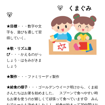
🐻
くまぐみ
🐻
★目標
・・・数字や文
字を、遊びを通して習
得していく。
★歌・リズム遊
び
・・・かえるのがっ
しょう・はをみがきま
しょう
★製作
・・・ファミリーディ製作
★給食の様子
・・・ゴールデンウイーク明けから、くま組
さんたちはお箸を始めました。 スプーンで食べやすい時
もお箸を使うのが嬉しくて頑張って食べています😊 みん
なでルールも決めました！！ 給食が始まって20分間はお