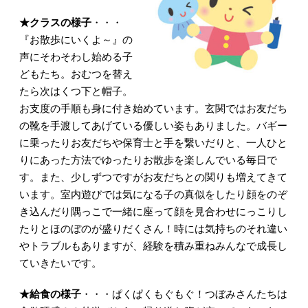
★クラスの様子
・・・
『お散歩にいくよ～』の
声にそわそわし始める子
どもたち。おむつを替え
たら次はくつ下と帽子。
お支度の手順も身に付き始めています。玄関ではお友だち
の靴を手渡してあげている優しい姿もありました。バギー
に乗ったりお友だちや保育士と手を繋いだりと、一人ひと
りにあった方法でゆったりお散歩を楽しんでいる毎日で
す。また、少しずつですがお友だちとの関りも増えてきて
います。室内遊びでは気になる子の真似をしたり顔をのぞ
き込んだり隅っこで一緒に座って顔を見合わせにっこりし
たりとほのぼのが盛りだくさん！時には気持ちのそれ違い
やトラブルもありますが、経験を積み重ねみんなで成長し
ていきたいです。
★給食の様子
・・・ぱくぱくもぐもぐ！つぼみさんたちは