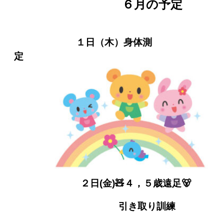
６月の予定
１日（木）身体測
定
２日(金)🧸４，５歳遠足🐻
引き取り訓練