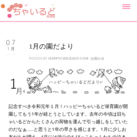
07
1月の園だより
1月
POSTED BY
HAPPYCHILD2019-COM
/
お知らせ
記念すべき令和元年１月！ハッピーちゃいるど保育園が開
園してもう1年が経とうとしています。去年の今頃は旧ち
ゃいるどからたくさんの荷物を運んで引っ越しをしていた
のだなぁ……と思うと1年の早さを感じます。1月に少しお
友だちが増え、4月には沢山のちびっこちゃんたちの泣き